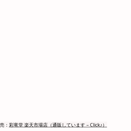
売：
彩竜堂 楽天市場店（通販しています – Click♪）