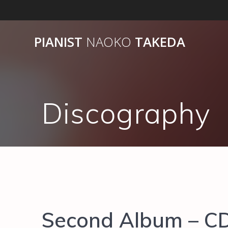
コ
ン
テ
PIANIST
NAOKO
TAKEDA
ン
ツ
へ
ス
キ
Discography
ッ
プ
Second Album – CD