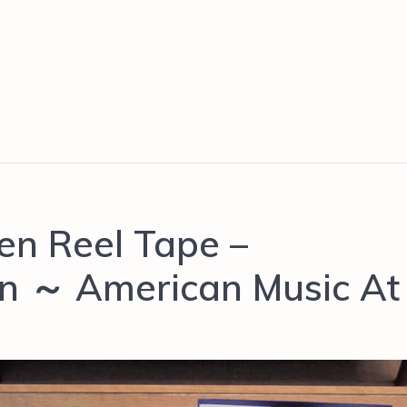
n Reel Tape –
in ～ American Music At