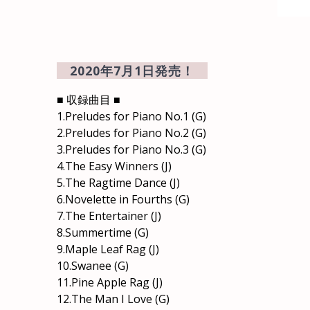
2020年7月1日発売！
■ 収録曲目 ■
1.Preludes for Piano No.1 (G)
2.Preludes for Piano No.2 (G)
3.Preludes for Piano No.3 (G)
4.The Easy Winners (J)
5.The Ragtime Dance (J)
6.Novelette in Fourths (G)
7.The Entertainer (J)
8.Summertime (G)
9.Maple Leaf Rag (J)
10.Swanee (G)
11.Pine Apple Rag (J)
12.The Man I Love (G)