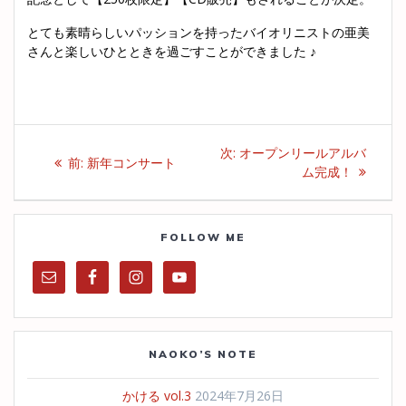
とても素晴らしいパッションを持ったバイオリニストの亜美
さんと楽しいひとときを過ごすことができました ♪
投
次
次:
オープンリールアルバ
過
前:
新年コンサート
稿
の
ム完成！
去
投
の
ナ
稿:
投
稿:
FOLLOW ME
ビ
ゲ
ー
NAOKO’S NOTE
シ
かける vol.3
2024年7月26日