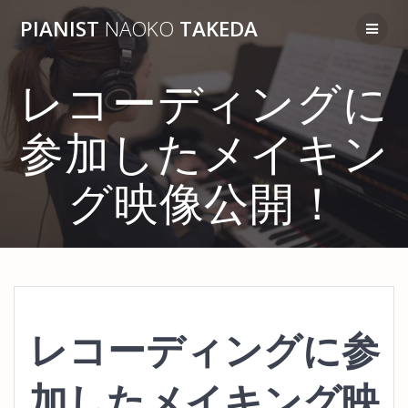
コ
PIANIST
NAOKO
TAKEDA
ン
テ
ン
レコーディングに
ツ
へ
ス
参加したメイキン
キ
ッ
プ
グ映像公開！
レコーディングに参
加したメイキング映